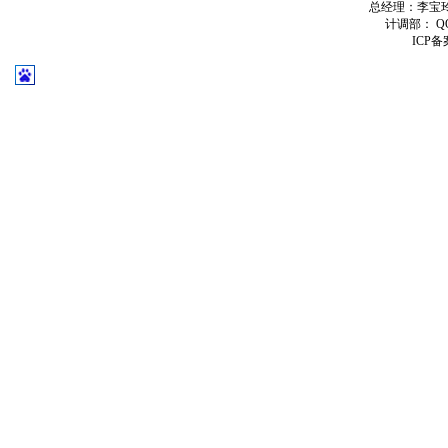
总经理：李宝玲QQ:
计调部： QQ:
ICP