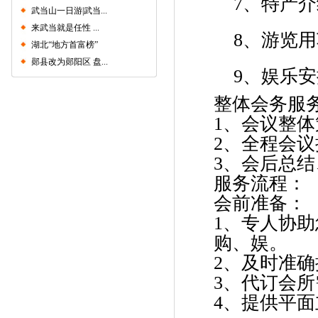
7、特产介
武当山一日游|武当...
来武当就是任性 ...
8、游览用
湖北“地方首富榜”
郧县改为郧阳区 盘...
9、娱乐安
整体会务服
1、会议整
2、全程会
3、会后总
服务流程：
会前准备：
1、专人协
购、娱。
2、及时准
3、代订会
4、提供平面